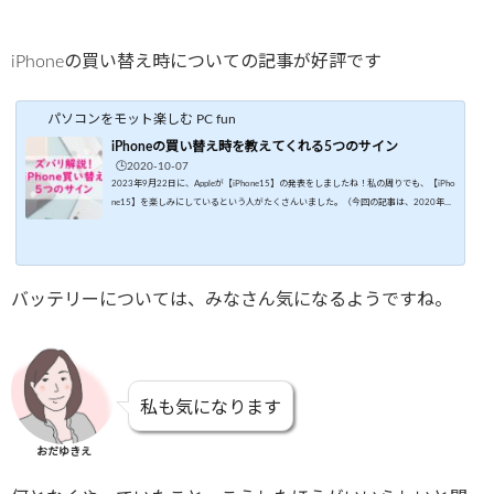
iPhoneの買い替え時についての記事が好評です
パソコンをモット楽しむ PC fun
iPhoneの買い替え時を教えてくれる5つのサイン
🕒️2020-10-07
2023年9月22日に、Appleが【iPhone15】の発表をしましたね！私の周りでも、【iPho
ne15】を楽しみにしているという人がたくさんいました。（今回の記事は、2020年10
月7日公開したものを2023年9月23日更新しています） 先日、「iPhoneの調子が悪く
てインスタに投稿すらままならない (>_<)」という知人がいました。別の知人も「LINE
をしてるとどこも触ってないのにホーム画面に戻っちゃう」と言っていました。私は今
年の3月にiPhoneを初めて購入したので（SIMフリーの中古ですが）、幸い、まだ動作
バッテリーについては、みなさん気になるようですね。
が遅いとか急にホーム画面に...
私も気になります
おだゆきえ