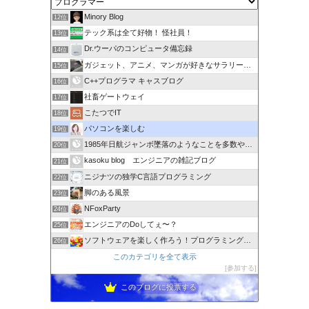
Minory Blog
12位
テック系は全て好物！ 怪社員！
13位
Dr.ウーパのコンピュータ備忘録
14位
ガジェット、アニメ、マンガが好きなサラリーマンブログです。
15位
C++プログラマ キャスブログ
16位
社畜ゲートウェイ
17位
こたつでIT
18位
パソコンを楽しむ
19位
1985年日航ジャンボ墜落のようなことを多数やらせるのは誰か
20位
kasoku blog エンジニアの雑記ブログ
21位
ニジナツの独学C言語プログラミング
22位
脚のある風景
23位
NFoxParty
24位
エンジニアのDoしてぇ〜？
25位
ソフトウェアを楽しく作ろう！プログラミング言語【C#】を学ぶ
26位
このカテゴリを全て表示
参加する
このブログに投票する