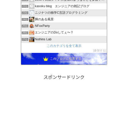
kasoku blog エンジニアの雑記ブログ
22位
ニジナツの独学C言語プログラミング
23位
脚のある風景
24位
NFoxParty
25位
エンジニアのDoしてぇ〜？
26位
Nothins Lab
27位
このカテゴリを全て表示
参加する
このブログに投票する
スポンサードリンク