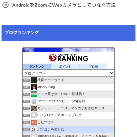
AndroidをZoomにWebカメラとしてつなぐ方法
ブログランキング
ランキング
ポイント
ブロ画
社畜ゲートウェイ
13位
Minory Blog
14位
テック系は全て好物！ 怪社員！
15位
Dr.ウーパのコンピュータ備忘録
16位
ガジェット、アニメ、マンガが好きなサラリーマンブログです。
17位
C++プログラマ キャスブログ
18位
こたつでIT
19位
パソコンを楽しむ
20位
1985年日航ジャンボ墜落のようなことを多数やらせるのは誰か
21位