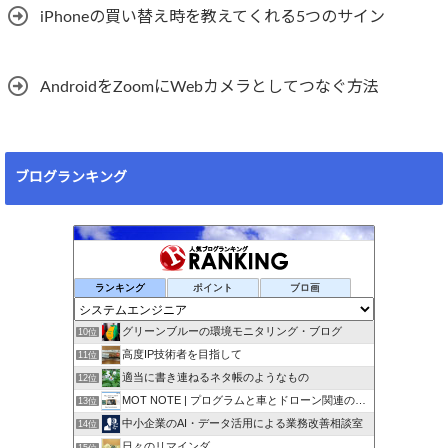
iPhoneの買い替え時を教えてくれる5つのサイン
AndroidをZoomにWebカメラとしてつなぐ方法
ブログランキング
ランキング
ポイント
ブロ画
グリーンブルーの環境モニタリング・ブログ
10位
高度IP技術者を目指して
11位
適当に書き連ねるネタ帳のようなもの
12位
MOT NOTE | プログラムと車とドローン関連のメモ
13位
中小企業のAI・データ活用による業務改善相談室
14位
日々のリマインダ
15位