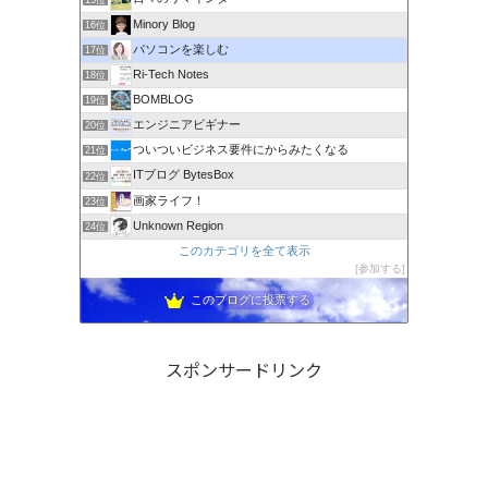
Minory Blog
16位
パソコンを楽しむ
17位
Ri-Tech Notes
18位
BOMBLOG
19位
エンジニアビギナー
20位
ついついビジネス要件にからみたくなる
21位
ITブログ BytesBox
22位
画家ライフ！
23位
Unknown Region
24位
このカテゴリを全て表示
参加する
このブログに投票する
スポンサードリンク