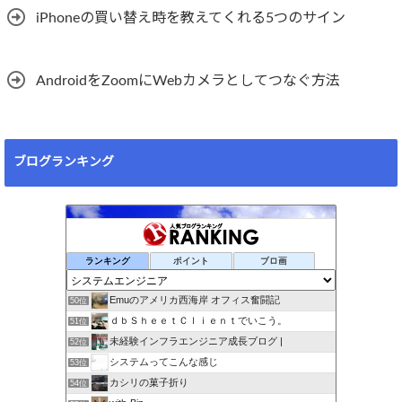
iPhoneの買い替え時を教えてくれる5つのサイン
AndroidをZoomにWebカメラとしてつなぐ方法
ブログランキング
ランキング
ポイント
ブロ画
Emuのアメリカ西海岸 オフィス奮闘記
50位
ｄｂＳｈｅｅｔＣｌｉｅｎｔでいこう。
51位
未経験インフラエンジニア成長ブログ |
52位
システムってこんな感じ
53位
カシリの菓子折り
54位