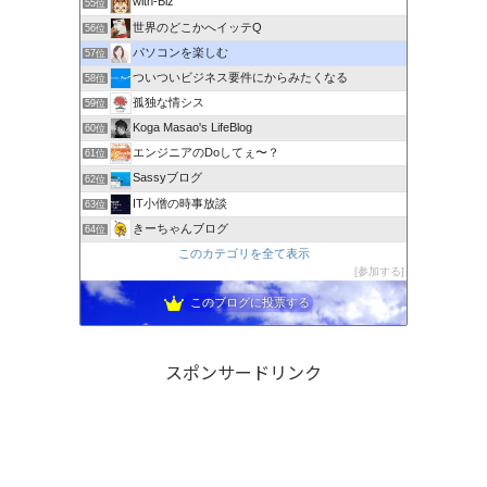
with-Biz
55位
世界のどこかへイッテQ
56位
パソコンを楽しむ
57位
ついついビジネス要件にからみたくなる
58位
孤独な情シス
59位
Koga Masao's LifeBlog
60位
エンジニアのDoしてぇ〜？
61位
Sassyブログ
62位
IT小僧の時事放談
63位
きーちゃんブログ
64位
このカテゴリを全て表示
参加する
このブログに投票する
スポンサードリンク