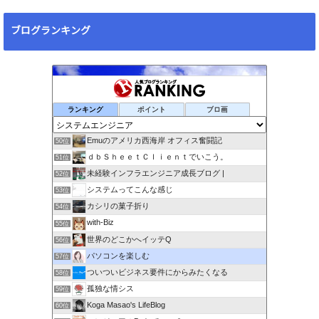
ブログランキング
ランキング
ポイント
ブロ画
Emuのアメリカ西海岸 オフィス奮闘記
50位
ｄｂＳｈｅｅｔＣｌｉｅｎｔでいこう。
51位
未経験インフラエンジニア成長ブログ |
52位
システムってこんな感じ
53位
カシリの菓子折り
54位
with-Biz
55位
世界のどこかへイッテQ
56位
パソコンを楽しむ
57位
ついついビジネス要件にからみたくなる
58位
孤独な情シス
59位
Koga Masao's LifeBlog
60位