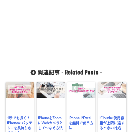
Related Posts
関連記事 -
-
1秒でも長く！
iPhoneをZoom
iPhoneでExcel
iCloudの使用容
iPhoneのバッテ
にWebカメラと
を無料で使う方
量が上限に達す
リ―を長持ちさ
してつなぐ方法
法
るときの対処