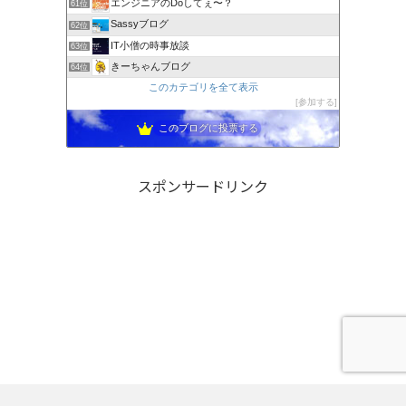
エンジニアのDoしてぇ〜？
61位
Sassyブログ
62位
IT小僧の時事放談
63位
きーちゃんブログ
64位
このカテゴリを全て表示
参加する
このブログに投票する
スポンサードリンク