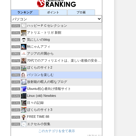
ランキング
ポイント
ブロ画
ハッピーＰＣセレクション
102位
アトリエ・トリガ 新館
103位
気にしいのblog
104位
秋にゃんアフィ
105位
アジアの片隅から
106位
70代でのアフィリエイトは、楽しい老後の安全保障！!
107位
ぼくらのサイト2
108位
パソコンを楽しむ
109位
放射能の暇人の暇なブログ
110位
Ubuntu初心者向け情報サイト
111位
Linux (old) Newbies
112位
日々の記録
113位
ぼくらのサイト3
114位
FREE TIME 88
115位
エクセル小技集
116位
このカテゴリを全て表示
参加する