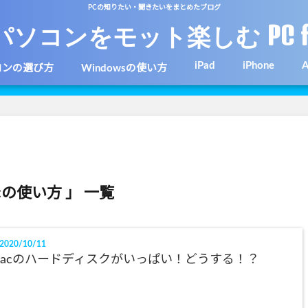
PCの知りたい・聞きたいをまとめたブログ
パソコンをモット楽しむ PC f
iPad
iPhone
A
コンの選び方
Windowsの使い方
cの使い方 」 一覧
2020/10/11
acのハードディスクがいっぱい！どうする！？