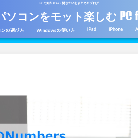
PCの知りたい・聞きたいをまとめたブログ
パソコンをモット楽しむ PC f
iPad
iPhone
A
コンの選び方
Windowsの使い方