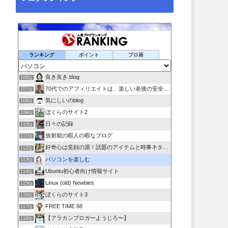
ランキング
ポイント
ブロ画
良き良き.blog
106位
70代でのアフィリエイトは、楽しい老後の安全保障！!
107位
気にしいのblog
108位
ぼくらのサイト2
109位
日々の記録
110位
放射能の暇人の暇なブログ
111位
好奇心は笑顔の源！話題のアイテムと時事ネタ日記
112位
パソコンを楽しむ
113位
Ubuntu初心者向け情報サイト
114位
Linux (old) Newbies
115位
ぼくらのサイト3
116位
FREE TIME 88
117位
【アラカンブロガーようじろ〜】
118位