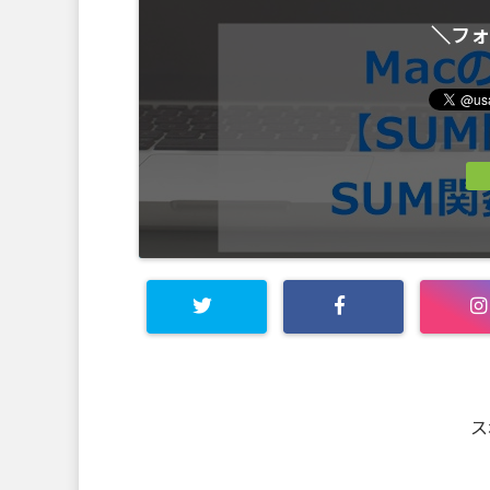
＼フォ
ス