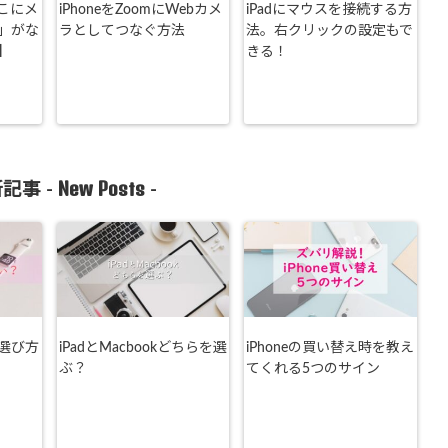
こにメ
iPhoneをZoomにWebカメ
iPadにマウスを接続する方
」がな
ラとしてつなぐ方法
法。右クリックの設定もで
】
きる！
New Posts
記事 -
-
選び方
iPadとMacbookどちらを選
iPhoneの買い替え時を教え
ぶ？
てくれる5つのサイン