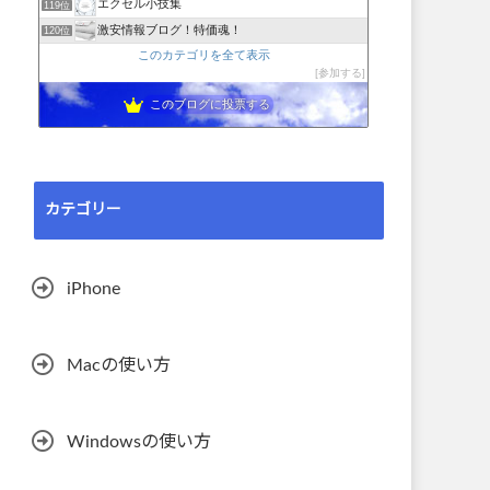
エクセル小技集
119位
激安情報ブログ！特価魂！
120位
このカテゴリを全て表示
参加する
このブログに投票する
カテゴリー
iPhone
Macの使い方
Windowsの使い方