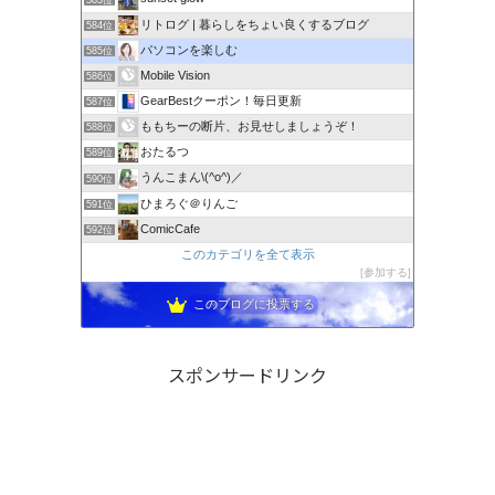
リトログ | 暮らしをちょい良くするブログ
584位
パソコンを楽しむ
585位
Mobile Vision
586位
GearBestクーポン！毎日更新
587位
ももちーの断片、お見せしましょうぞ！
588位
おたるつ
589位
うんこまん\(^o^)／
590位
ひまろぐ＠りんご
591位
ComicCafe
592位
このカテゴリを全て表示
参加する
このブログに投票する
スポンサードリンク