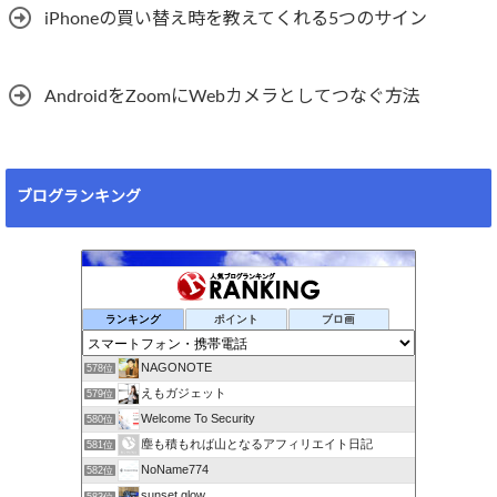
iPhoneの買い替え時を教えてくれる5つのサイン
AndroidをZoomにWebカメラとしてつなぐ方法
ブログランキング
ランキング
ポイント
ブロ画
NAGONOTE
578位
えもガジェット
579位
Welcome To Security
580位
塵も積もれば山となるアフィリエイト日記
581位
NoName774
582位
sunset glow
583位