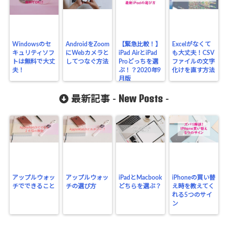
Windowsのセ
AndroidをZoom
【緊急比較！】
Excelがなくて
キュリティソフ
にWebカメラと
iPad AirとiPad
も大丈夫！CSV
トは無料で大丈
してつなぐ方法
Proどっちを選
ファイルの文字
夫！
ぶ！？2020年9
化けを直す方法
月版
New Posts
最新記事 -
-
アップルウォッ
アップルウォッ
iPadとMacbook
iPhoneの買い替
チでできること
チの選び方
どちらを選ぶ？
え時を教えてく
れる5つのサイ
ン