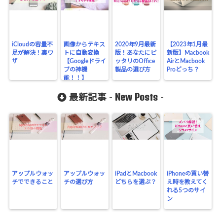
iCloudの容量不
画像からテキス
2020年9月最新
【2023年1月最
足が解決！裏ワ
トに自動変換
版！あなたにピ
新版】Macbook
ザ
【Googleドライ
ッタリのOffice
AirとMacbook
ブの神機
製品の選び方
Proどっち？
能！！】
New Posts
最新記事 -
-
アップルウォッ
アップルウォッ
iPadとMacbook
iPhoneの買い替
チでできること
チの選び方
どちらを選ぶ？
え時を教えてく
れる5つのサイ
ン