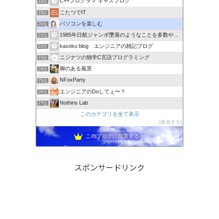
C++プログラマ キャスブログ
18位
こたつでIT
19位
パソコンを楽しむ
20位
1985年日航ジャンボ墜落のようなことを多数やらせるのは誰か
21位
kasoku blog エンジニアの雑記ブログ
22位
ニジナツの独学C言語プログラミング
23位
脚のある風景
24位
NFoxParty
25位
エンジニアのDoしてぇ〜？
26位
Nothins Lab
27位
このカテゴリを全て表示
参加する
このブログに投票する
スポンサードリンク