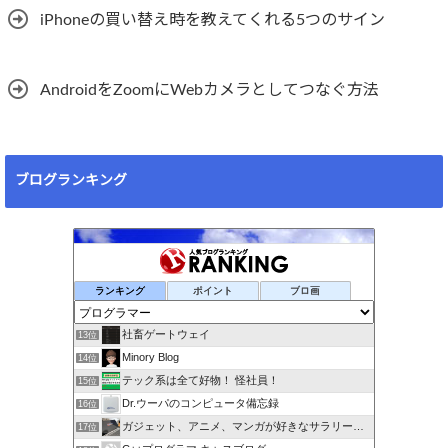
iPhoneの買い替え時を教えてくれる5つのサイン
AndroidをZoomにWebカメラとしてつなぐ方法
ブログランキング
ランキング
ポイント
ブロ画
社畜ゲートウェイ
13位
Minory Blog
14位
テック系は全て好物！ 怪社員！
15位
Dr.ウーパのコンピュータ備忘録
16位
ガジェット、アニメ、マンガが好きなサラリーマンブログです。
17位