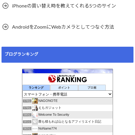
iPhoneの買い替え時を教えてくれる5つのサイン
AndroidをZoomにWebカメラとしてつなぐ方法
ブログランキング
ランキング
ポイント
ブロ画
NAGONOTE
578位
えもガジェット
579位
Welcome To Security
580位
塵も積もれば山となるアフィリエイト日記
581位
NoName774
582位