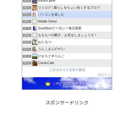
sunset glow
583位
リトログ | 暮らしをちょい良くするブログ
584位
パソコンを楽しむ
585位
Mobile Vision
586位
GearBestクーポン！毎日更新
587位
ももちーの断片、お見せしましょうぞ！
588位
おたるつ
589位
うんこまん\(^o^)／
590位
ひまろぐ＠りんご
591位
ComicCafe
592位
このカテゴリを全て表示
参加する
このブログに投票する
スポンサードリンク