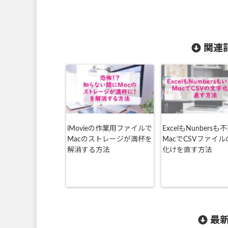
関連記
iMovieの作業用ファイルで
ExcelもNunbers
Macのストレージが満杯を
MacでCSVファイ
解消する方法
化けを直す方法
最新