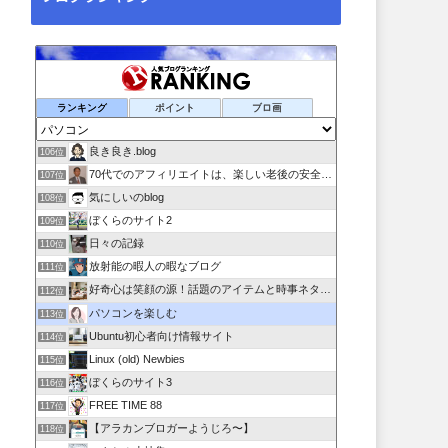
ランキング
ポイント
ブロ画
良き良き.blog
106位
70代でのアフィリエイトは、楽しい老後の安全保障！!
107位
気にしいのblog
108位
ぼくらのサイト2
109位
日々の記録
110位
放射能の暇人の暇なブログ
111位
好奇心は笑顔の源！話題のアイテムと時事ネタ日記
112位
パソコンを楽しむ
113位
Ubuntu初心者向け情報サイト
114位
Linux (old) Newbies
115位
ぼくらのサイト3
116位
FREE TIME 88
117位
【アラカンブロガーようじろ〜】
118位