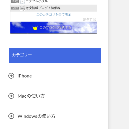
エクセル小技集
119位
激安情報ブログ！特価魂！
120位
このカテゴリを全て表示
参加する
このブログに投票する
カテゴリー
iPhone
Macの使い方
Windowsの使い方