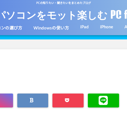
PCの知りたい・聞きたいをまとめたブログ
パソコンをモット楽しむ PC f
iPad
iPhone
A
コンの選び方
Windowsの使い方