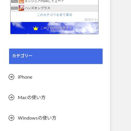
エンジニアのDoしてぇ〜？
25位
ハンズオンプラス
26位
このカテゴリを全て表示
参加する
このブログに投票する
カテゴリー
iPhone
Macの使い方
Windowsの使い方