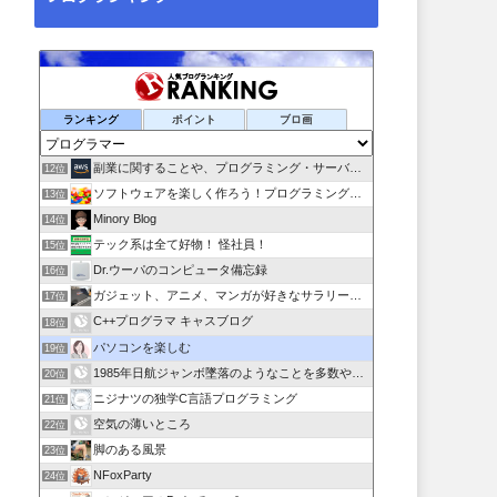
ランキング
ポイント
ブロ画
副業に関することや、プログラミング・サーバー関係
12位
ソフトウェアを楽しく作ろう！プログラミング言語【C#】を学ぶ
13位
Minory Blog
14位
テック系は全て好物！ 怪社員！
15位
Dr.ウーパのコンピュータ備忘録
16位
ガジェット、アニメ、マンガが好きなサラリーマンブログです。
17位
C++プログラマ キャスブログ
18位
パソコンを楽しむ
19位
1985年日航ジャンボ墜落のようなことを多数やらせるのは誰か
20位
ニジナツの独学C言語プログラミング
21位
空気の薄いところ
22位
脚のある風景
23位
NFoxParty
24位