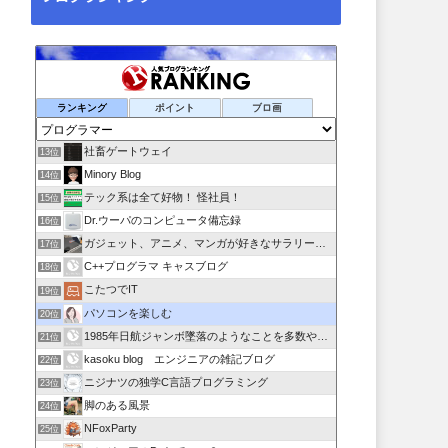
ランキング
ポイント
ブロ画
社畜ゲートウェイ
13位
Minory Blog
14位
テック系は全て好物！ 怪社員！
15位
Dr.ウーパのコンピュータ備忘録
16位
ガジェット、アニメ、マンガが好きなサラリーマンブログです。
17位
C++プログラマ キャスブログ
18位
こたつでIT
19位
パソコンを楽しむ
20位
1985年日航ジャンボ墜落のようなことを多数やらせるのは誰か
21位
kasoku blog エンジニアの雑記ブログ
22位
ニジナツの独学C言語プログラミング
23位
脚のある風景
24位
NFoxParty
25位