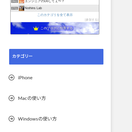
エンジニアのDoしてぇ〜？
26位
Nothins Lab
27位
このカテゴリを全て表示
参加する
このブログに投票する
カテゴリー
iPhone
Macの使い方
Windowsの使い方