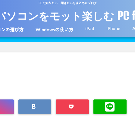
PCの知りたい・聞きたいをまとめたブログ
パソコンをモット楽しむ PC f
iPad
iPhone
A
コンの選び方
Windowsの使い方