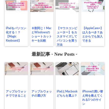
iPadをパソコン
８割同じ！Mac
【マウスコンピ
【AppleCare+】
化する！？
とWindowsの
ューター】をカ
は入るべき？あ
【Magic
ショートカット
スタマイズして
とからでも加入
Keyboard】
キーを比較
パソコンを買う
できる
方法
New Posts
最新記事 -
-
アップルウォッ
アップルウォッ
iPadとMacbook
iPhoneの買い替
チでできること
チの選び方
どちらを選ぶ？
え時を教えてく
れる5つのサイ
ン