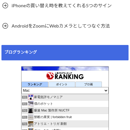
iPhoneの買い替え時を教えてくれる5つのサイン
AndroidをZoomにWebカメラとしてつなぐ方法
ブログランキング
ランキング
ポイント
ブロ画
家電批評モノマニア
3位
僕のポケット
4位
爆速 Mac 製作所 NUCTF
5位
禁断の果実 | forbidden fruit
6位
アトリエ・トリガ 新館
7位