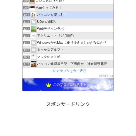
ガジェおた（本館）
8位
Macやってみる！
9位
パソコンを楽しむ
10位
UDonの日記
11位
Webデザインラボ
12位
アトリエ・トリガ (旧館)
13位
WindowsからMacに乗り換えましたがなにか？
14位
まっかなアルファ
15位
マックのメモ帖
16位
パソコン修理屋日記 下田商会 神奈川県藤沢市発！
17位
このカテゴリを全て表示
参加する
このブログに投票する
スポンサードリンク