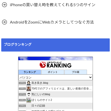
iPhoneの買い替え時を教えてくれる5つのサイン
AndroidをZoomにWebカメラとしてつなぐ方法
ブログランキング
ランキング
ポイント
ブロ画
良き良き.blog
105位
70代でのアフィリエイトは、楽しい老後の安全保障！!
106位
気にしいのblog
107位
ぼくらのサイト2
108位
日々の記録
109位