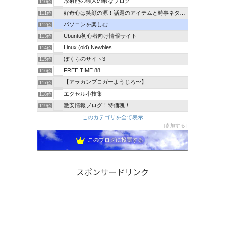
放射能の暇人の暇なブログ
110位
好奇心は笑顔の源！話題のアイテムと時事ネタ日記
111位
パソコンを楽しむ
112位
Ubuntu初心者向け情報サイト
113位
Linux (old) Newbies
114位
ぼくらのサイト3
115位
FREE TIME 88
116位
【アラカンブロガーようじろ〜】
117位
エクセル小技集
118位
激安情報ブログ！特価魂！
119位
このカテゴリを全て表示
参加する
このブログに投票する
スポンサードリンク