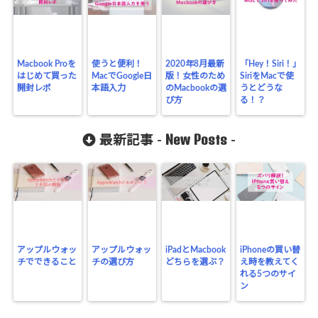
Macbook Proを
使うと便利！
2020年8月最新
「Hey！Siri！」
はじめて買った
MacでGoogle日
版！女性のため
SiriをMacで使
開封レポ
本語入力
のMacbookの選
うとどうな
び方
る！？
New Posts
最新記事 -
-
アップルウォッ
アップルウォッ
iPadとMacbook
iPhoneの買い替
チでできること
チの選び方
どちらを選ぶ？
え時を教えてく
れる5つのサイ
ン