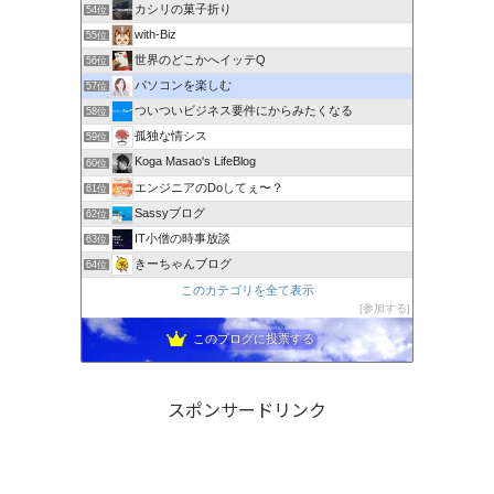
カシリの菓子折り
54位
with-Biz
55位
世界のどこかへイッテQ
56位
パソコンを楽しむ
57位
ついついビジネス要件にからみたくなる
58位
孤独な情シス
59位
Koga Masao's LifeBlog
60位
エンジニアのDoしてぇ〜？
61位
Sassyブログ
62位
IT小僧の時事放談
63位
きーちゃんブログ
64位
このカテゴリを全て表示
参加する
このブログに投票する
スポンサードリンク