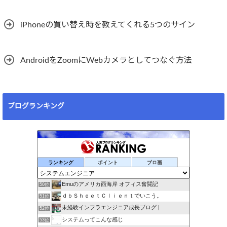
iPhoneの買い替え時を教えてくれる5つのサイン
AndroidをZoomにWebカメラとしてつなぐ方法
ブログランキング
ランキング
ポイント
ブロ画
Emuのアメリカ西海岸 オフィス奮闘記
50位
ｄｂＳｈｅｅｔＣｌｉｅｎｔでいこう。
51位
未経験インフラエンジニア成長ブログ |
52位
システムってこんな感じ
53位