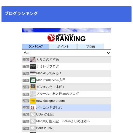
ブログランキング
ランキング
ポイント
ブロ画
とりこのすすめ
19位
ナミレリブログ
20位
Macやってみる！
21位
Mac Excel VBA 入門
22位
ガジェおた（本館）
23位
ブルース小林とiMacのブログ
24位
new-designers.com
25位
パソコンを楽しむ
26位
UDonの日記
27位
Mac乗り換え記 〜Winよりの使者〜
28位
Born in 1975
29位