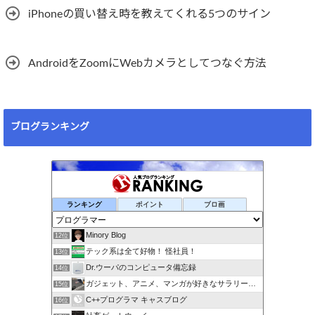
iPhoneの買い替え時を教えてくれる5つのサイン
AndroidをZoomにWebカメラとしてつなぐ方法
ブログランキング
ランキング
ポイント
ブロ画
Minory Blog
12位
テック系は全て好物！ 怪社員！
13位
Dr.ウーパのコンピュータ備忘録
14位
ガジェット、アニメ、マンガが好きなサラリーマンブログです。
15位
C++プログラマ キャスブログ
16位