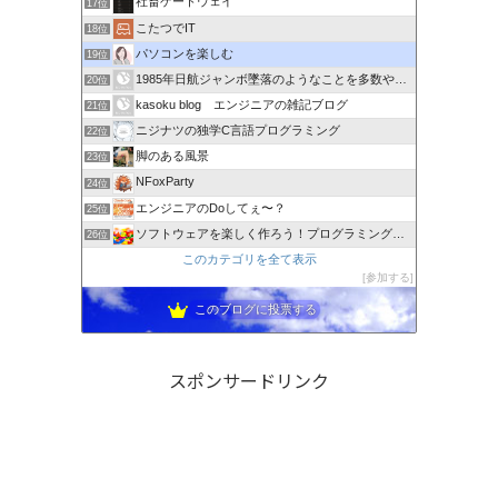
社畜ゲートウェイ
17位
こたつでIT
18位
パソコンを楽しむ
19位
1985年日航ジャンボ墜落のようなことを多数やらせるのは誰か
20位
kasoku blog エンジニアの雑記ブログ
21位
ニジナツの独学C言語プログラミング
22位
脚のある風景
23位
NFoxParty
24位
エンジニアのDoしてぇ〜？
25位
ソフトウェアを楽しく作ろう！プログラミング言語【C#】を学ぶ
26位
このカテゴリを全て表示
参加する
このブログに投票する
スポンサードリンク