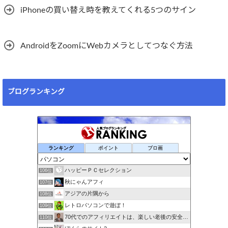
iPhoneの買い替え時を教えてくれる5つのサイン
AndroidをZoomにWebカメラとしてつなぐ方法
ブログランキング
ランキング
ポイント
ブロ画
ハッピーＰＣセレクション
106位
秋にゃんアフィ
107位
アジアの片隅から
108位
レトロパソコンで遊ぼ！
109位
70代でのアフィリエイトは、楽しい老後の安全保障！!
110位