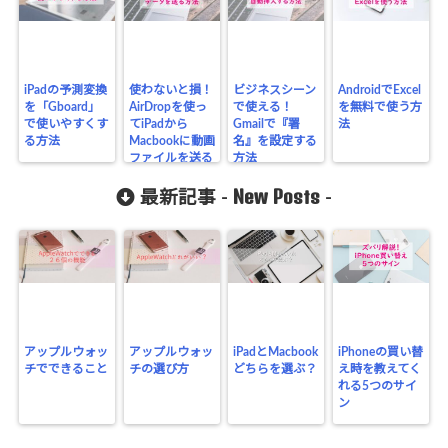
iPadの予測変換
使わないと損！
ビジネスシーン
AndroidでExcel
を「Gboard」
AirDropを使っ
で使える！
を無料で使う方
で使いやすくす
てiPadから
Gmailで『署
法
る方法
Macbookに動画
名』を設定する
ファイルを送る
方法
方法
New Posts
最新記事 -
-
アップルウォッ
アップルウォッ
iPadとMacbook
iPhoneの買い替
チでできること
チの選び方
どちらを選ぶ？
え時を教えてく
れる5つのサイ
ン