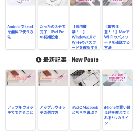
AndroidでExcel
たったの３分で
【悪用厳
【取扱注
を無料で使う方
完了！iPad Pro
禁！！】
意！！】Macで
法
の初期設定
Windows10で
Wi-Fiのパスワ
Wi-Fiのパスワ
ードを確認する
ードを確認する
方法
方法
New Posts
最新記事 -
-
アップルウォッ
アップルウォッ
iPadとMacbook
iPhoneの買い替
チでできること
チの選び方
どちらを選ぶ？
え時を教えてく
れる5つのサイ
ン