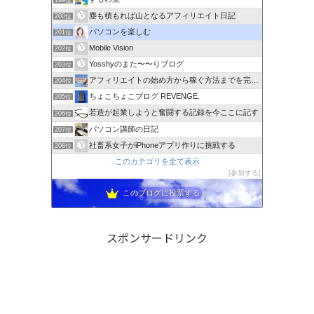
塵も積もれば山となるアフィリエイト日記
200位
パソコンを楽しむ
201位
Mobile Vision
202位
Yosshyのまた〜〜りブログ
203位
アフィリエイトの始め方から稼ぐ方法までを完全解説
204位
ちょこちょこブログ REVENGE.
205位
若造が起業しようと奮闘する記録を今ここに記す
206位
パソコン講師の日記
207位
社畜系女子がiPhoneアプリ作りに挑戦する
208位
このカテゴリを全て表示
参加する
このブログに投票する
スポンサードリンク