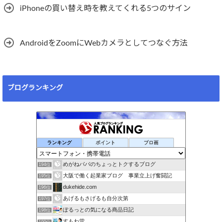
iPhoneの買い替え時を教えてくれる5つのサイン
AndroidをZoomにWebカメラとしてつなぐ方法
ブログランキング
ランキング
ポイント
ブロ画
めがねパパのちょっとトクするブログ
194位
大阪で働く起業家ブログ 事業立上げ奮闘記
195位
dukehide.com
196位
あげるもさげるも自分次第
197位
ぽるっとの気になる商品日記
198位
すもわ堂
199位