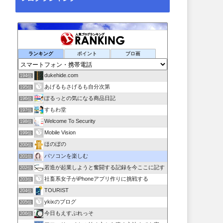
ランキング
ポイント
ブロ画
dukehide.com
194位
あげるもさげるも自分次第
195位
ぽるっとの気になる商品日記
196位
すもわ堂
197位
Welcome To Security
198位
Mobile Vision
199位
ほのぼの
200位
パソコンを楽しむ
201位
若造が起業しようと奮闘する記録を今ここに記す
202位
社畜系女子がiPhoneアプリ作りに挑戦する
203位
TOURIST
204位
ykixのブログ
205位
今日もえすぷれっそ
206位