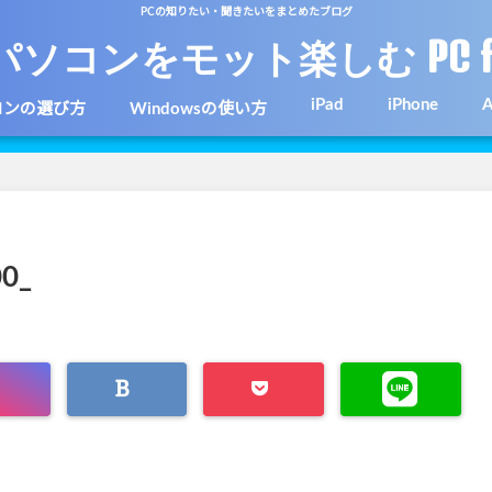
PCの知りたい・聞きたいをまとめたブログ
パソコンをモット楽しむ PC f
iPad
iPhone
A
コンの選び方
Windowsの使い方
0_