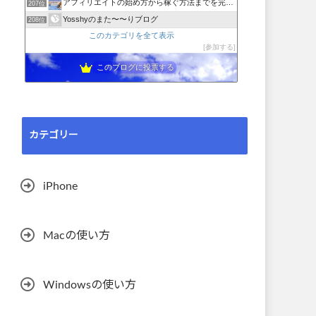
アフィリエイトの始め方から稼ぐ方法までを完全解説
207位
Yosshyのまた〜〜りブログ
208位
このカテゴリを全て表示
参加する
このブログに投票する
カテゴリー
iPhone
Macの使い方
Windowsの使い方