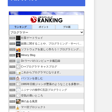
ランキング
ポイント
ブロ画
社畜ゲートウェイ
10位
副業に関することや、プログラミング・サーバー関係
11位
ソフトウェアを楽しく作ろう！プログラミング言語【C#】を学ぶ
12位
Minory Blog
13位
Dr.ウーパのコンピュータ備忘録
14位
C++プログラマ キャスブログ
15位
これからプログラマになります。
16位
パソコンを楽しむ
17位
1985年日航ジャンボ墜落のようなことを多数やらせるのは誰か
18位
ニジナツの独学C言語プログラミング
19位
空気の薄いところ
20位
脚のある風景
21位
マー坊プロジェクト
22位