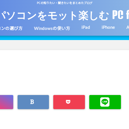
PCの知りたい・聞きたいをまとめたブログ
パソコンをモット楽しむ PC f
iPad
iPhone
A
コンの選び方
Windowsの使い方