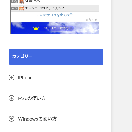
NFoxParty
23位
エンジニアのDoしてぇ〜？
24位
このカテゴリを全て表示
参加する
このブログに投票する
カテゴリー
iPhone
Macの使い方
Windowsの使い方