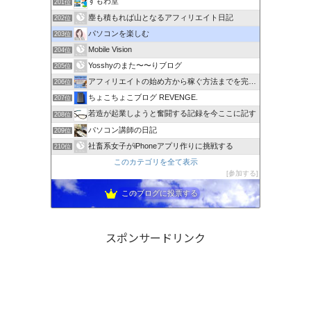
すもわ堂
201位
塵も積もれば山となるアフィリエイト日記
202位
パソコンを楽しむ
203位
Mobile Vision
204位
Yosshyのまた〜〜りブログ
205位
アフィリエイトの始め方から稼ぐ方法までを完全解説
206位
ちょこちょこブログ REVENGE.
207位
若造が起業しようと奮闘する記録を今ここに記す
208位
パソコン講師の日記
209位
社畜系女子がiPhoneアプリ作りに挑戦する
210位
このカテゴリを全て表示
参加する
このブログに投票する
スポンサードリンク