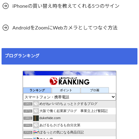
iPhoneの買い替え時を教えてくれる5つのサイン
AndroidをZoomにWebカメラとしてつなぐ方法
ブログランキング
ランキング
ポイント
ブロ画
めがねパパのちょっとトクするブログ
196位
大阪で働く起業家ブログ 事業立上げ奮闘記
197位
dukehide.com
198位
あげるもさげるも自分次第
199位
ぽるっとの気になる商品日記
200位