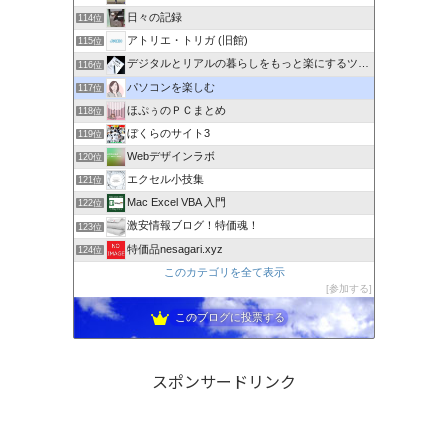
日々の記録
114位
アトリエ・トリガ (旧館)
115位
デジタルとリアルの暮らしをもっと楽にするツールを網羅
116位
パソコンを楽しむ
117位
ほぷぅのＰＣまとめ
118位
ぼくらのサイト3
119位
Webデザインラボ
120位
エクセル小技集
121位
Mac Excel VBA 入門
122位
激安情報ブログ！特価魂！
123位
特価品nesagari.xyz
124位
このカテゴリを全て表示
参加する
このブログに投票する
スポンサードリンク