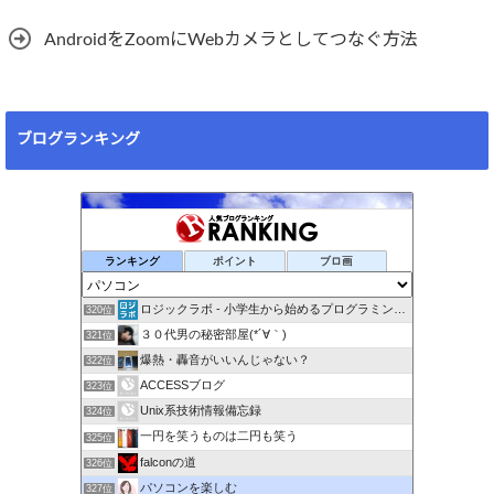
AndroidをZoomにWebカメラとしてつなぐ方法
ブログランキング
ランキング
ポイント
ブロ画
ロジックラボ - 小学生から始めるプログラミング -
320位
３０代男の秘密部屋(*´∀｀)
321位
爆熱・轟音がいいんじゃない？
322位
ACCESSブログ
323位
Unix系技術情報備忘録
324位
一円を笑うものは二円も笑う
325位
falconの道
326位
パソコンを楽しむ
327位