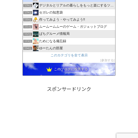
デジタルとリアルの暮らしをもっと楽にするツールを網羅
328位
セガレの知恵袋
329位
作ってみよう・やってみよう!!
330位
ムームームムーのゲーム・ガジェットブログ
331位
ぱちグルーメ情報局
332位
ためになる備忘録
333位
ゆーたんの部屋
334位
このカテゴリを全て表示
参加する
このブログに投票する
スポンサードリンク