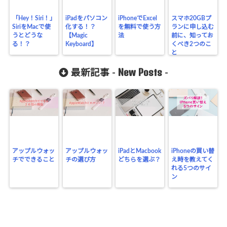
「Hey！Siri！」
iPadをパソコン
iPhoneでExcel
スマホ20GBプ
SiriをMacで使
化する！？
を無料で使う方
ランに申し込む
うとどうな
【Magic
法
前に、知ってお
る！？
Keyboard】
くべき2つのこ
と
New Posts
最新記事 -
-
アップルウォッ
アップルウォッ
iPadとMacbook
iPhoneの買い替
チでできること
チの選び方
どちらを選ぶ？
え時を教えてく
れる5つのサイ
ン