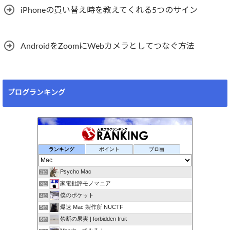
iPhoneの買い替え時を教えてくれる5つのサイン
AndroidをZoomにWebカメラとしてつなぐ方法
ブログランキング
ランキング
ポイント
ブロ画
Psycho Mac
2位
家電批評モノマニア
3位
僕のポケット
4位
爆速 Mac 製作所 NUCTF
5位
禁断の果実 | forbidden fruit
6位