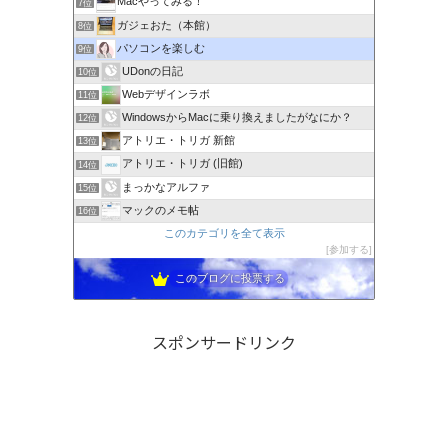
Macやってみる！
7位
ガジェおた（本館）
8位
パソコンを楽しむ
9位
UDonの日記
10位
Webデザインラボ
11位
WindowsからMacに乗り換えましたがなにか？
12位
アトリエ・トリガ 新館
13位
アトリエ・トリガ (旧館)
14位
まっかなアルファ
15位
マックのメモ帖
16位
このカテゴリを全て表示
参加する
このブログに投票する
スポンサードリンク