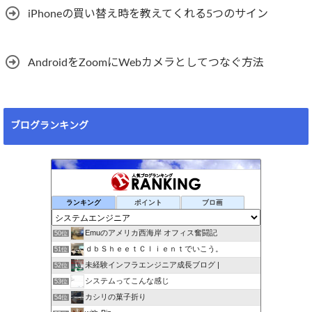
iPhoneの買い替え時を教えてくれる5つのサイン
AndroidをZoomにWebカメラとしてつなぐ方法
ブログランキング
ランキング
ポイント
ブロ画
Emuのアメリカ西海岸 オフィス奮闘記
50位
ｄｂＳｈｅｅｔＣｌｉｅｎｔでいこう。
51位
未経験インフラエンジニア成長ブログ |
52位
システムってこんな感じ
53位
カシリの菓子折り
54位