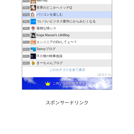
with-Biz
55位
世界のどこかへイッテQ
56位
パソコンを楽しむ
57位
ついついビジネス要件にからみたくなる
58位
孤独な情シス
59位
Koga Masao's LifeBlog
60位
エンジニアのDoしてぇ〜？
61位
Sassyブログ
62位
IT小僧の時事放談
63位
きーちゃんブログ
64位
このカテゴリを全て表示
参加する
このブログに投票する
スポンサードリンク