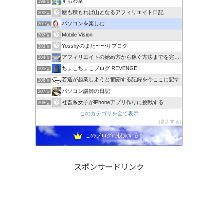
すもわ堂
199位
塵も積もれば山となるアフィリエイト日記
200位
パソコンを楽しむ
201位
Mobile Vision
202位
Yosshyのまた〜〜りブログ
203位
アフィリエイトの始め方から稼ぐ方法までを完全解説
204位
ちょこちょこブログ REVENGE.
205位
若造が起業しようと奮闘する記録を今ここに記す
206位
パソコン講師の日記
207位
社畜系女子がiPhoneアプリ作りに挑戦する
208位
このカテゴリを全て表示
参加する
このブログに投票する
スポンサードリンク