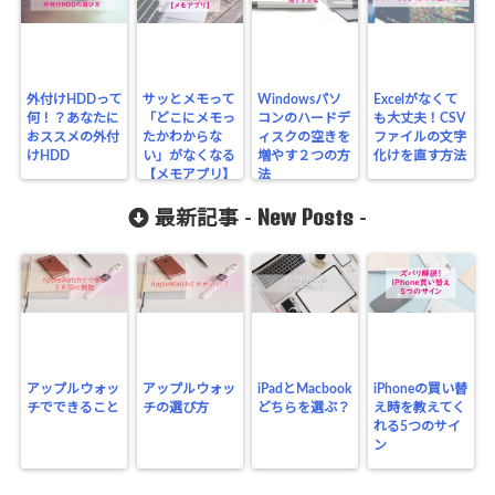
外付けHDDって
サッとメモって
Windowsパソ
Excelがなくて
何！？あなたに
「どこにメモっ
コンのハードデ
も大丈夫！CSV
おススメの外付
たかわからな
ィスクの空きを
ファイルの文字
けHDD
い」がなくなる
増やす２つの方
化けを直す方法
【メモアプリ】
法
New Posts
最新記事 -
-
アップルウォッ
アップルウォッ
iPadとMacbook
iPhoneの買い替
チでできること
チの選び方
どちらを選ぶ？
え時を教えてく
れる5つのサイ
ン