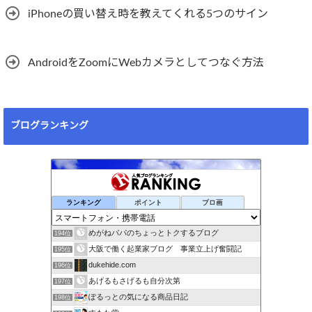
iPhoneの買い替え時を教えてくれる5つのサイン
AndroidをZoomにWebカメラとしてつなぐ方法
ブログランキング
ランキング
ポイント
ブロ画
めがねパパのちょっとトクするブログ
194位
大阪で働く起業家ブログ 事業立上げ奮闘記
195位
dukehide.com
196位
あげるもさげるも自分次第
197位
ぽるっとの気になる商品日記
198位