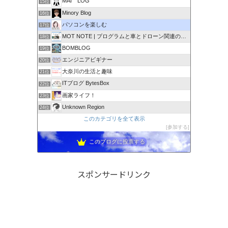
MAI LOG
15位
Minory Blog
16位
パソコンを楽しむ
17位
MOT NOTE | プログラムと車とドローン関連のメモ
18位
BOMBLOG
19位
エンジニアビギナー
20位
大奈川の生活と趣味
21位
ITブログ BytesBox
22位
画家ライフ！
23位
Unknown Region
24位
このカテゴリを全て表示
参加する
このブログに投票する
スポンサードリンク