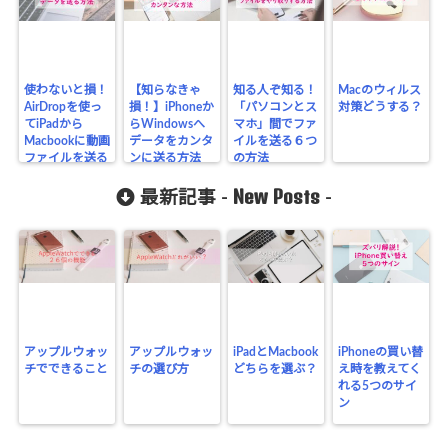
使わないと損！
【知らなきゃ
知る人ぞ知る！
Macのウィルス
AirDropを使っ
損！】iPhoneか
「パソコンとス
対策どうする？
てiPadから
らWindowsへ
マホ」間でファ
Macbookに動画
データをカンタ
イルを送る６つ
ファイルを送る
ンに送る方法
の方法
方法
New Posts
最新記事 -
-
アップルウォッ
アップルウォッ
iPadとMacbook
iPhoneの買い替
チでできること
チの選び方
どちらを選ぶ？
え時を教えてく
れる5つのサイ
ン